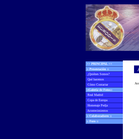
>> PRINCIPAL <<
:: Presentación ::
¿Quiénes Somos?
Qué hacemos
Aco
Cómo Contactar
::Galeria de Fotos::
Real Madrid
Copa de Europa
Homenaje Pedja
Acontecimientos
:: Colaboradores ::
:: Foro ::