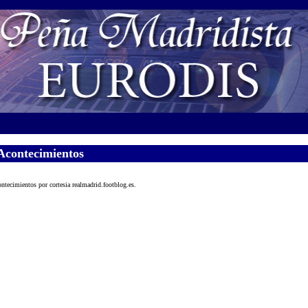
Acontecimientos
ntecimientos por cortesia realmadrid.footblog.es.